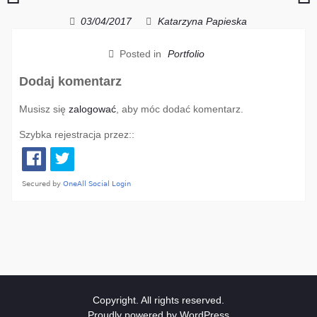
i
i
Aron
A
03/04/2017
Katarzyna Papieska
Posted in
Portfolio
Dodaj komentarz
Musisz się
zalogować
, aby móc dodać komentarz.
Szybka rejestracja przez::
Copyright. All rights reserved.
Proudly powered by WordPress