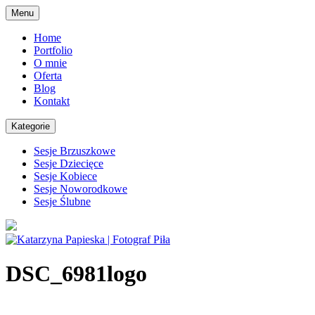
Skip
Menu
to
content
Home
Portfolio
O mnie
Oferta
Blog
Kontakt
Kategorie
Sesje Brzuszkowe
Sesje Dziecięce
Sesje Kobiece
Sesje Noworodkowe
Sesje Ślubne
DSC_6981logo