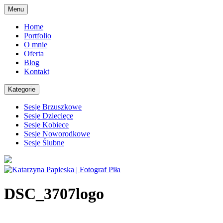
Skip
Menu
to
content
Home
Portfolio
O mnie
Oferta
Blog
Kontakt
Kategorie
Sesje Brzuszkowe
Sesje Dziecięce
Sesje Kobiece
Sesje Noworodkowe
Sesje Ślubne
DSC_3707logo