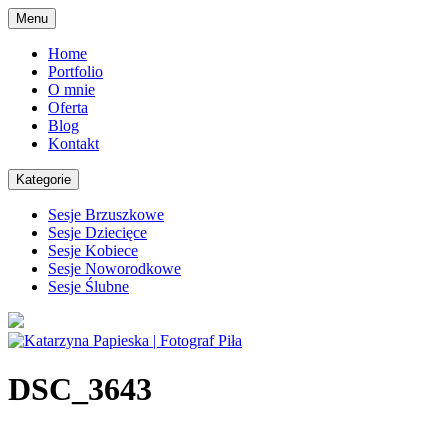
Skip
Menu
to
content
Home
Portfolio
O mnie
Oferta
Blog
Kontakt
Kategorie
Sesje Brzuszkowe
Sesje Dziecięce
Sesje Kobiece
Sesje Noworodkowe
Sesje Ślubne
DSC_3643