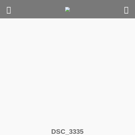
Skip
to
content
DSC_3335