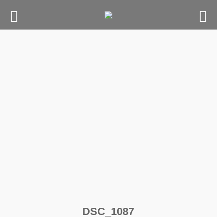
Skip
to
content
DSC_1087