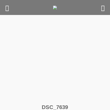
Skip
to
content
DSC_7639