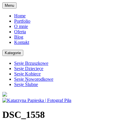
Skip
Menu
to
content
Home
Portfolio
O mnie
Oferta
Blog
Kontakt
Kategorie
Sesje Brzuszkowe
Sesje Dziecięce
Sesje Kobiece
Sesje Noworodkowe
Sesje Ślubne
DSC_1558