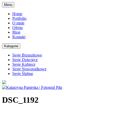
Skip
Menu
to
content
Home
Portfolio
O mnie
Oferta
Blog
Kontakt
Kategorie
Sesje Brzuszkowe
Sesje Dziecięce
Sesje Kobiece
Sesje Noworodkowe
Sesje Ślubne
DSC_1192