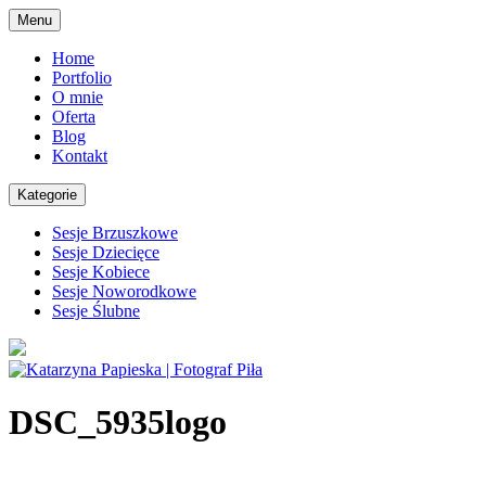
Skip
Menu
to
content
Home
Portfolio
O mnie
Oferta
Blog
Kontakt
Kategorie
Sesje Brzuszkowe
Sesje Dziecięce
Sesje Kobiece
Sesje Noworodkowe
Sesje Ślubne
DSC_5935logo