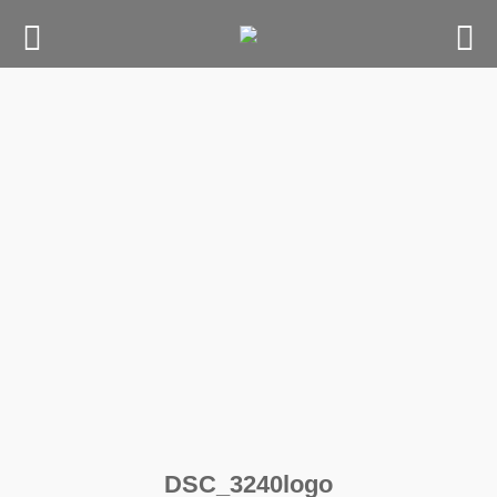
Skip
to
content
DSC_3240logo