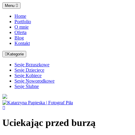
Skip
Menu
to
content
Home
Portfolio
O mnie
Oferta
Blog
Kontakt
Kategorie
Sesje Brzuszkowe
Sesje Dziecięce
Sesje Kobiece
Sesje Noworodkowe
Sesje Ślubne
Świetny
pomysł
na
Uciekając przed burzą
prezent