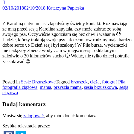
Rodzinne
sesje
02/10/2018
02/10/2018
Katarzyna Papieska
to
pamiątka
Z Karoliną natychmiast złapałyśmy świetny kontakt. Rozmawiając
na
ze mną przed sesją Karolina zapytała, czy może zabrać ze sobą
lata
swojego psa. Oczywiście zgodziłam się bez chwili wahania 🙂
Ludzie, którzy traktują swoje psy jak członków rodziny mają bardzo
dobre serce 🙂 Dzień sesji był szalony! W Pile burza, wycieraczki
nie nadążały zbierać wody … a w miejscu sesji- oddalonym
zaledwie o 30 kilometrów sucho 🙂 Widać, nie tylko dzieci potrafią
zaskakiwać 😉
Posted in
Sesje Brzuszkowe
Tagged
brzuszek
,
ciąża
,
fotograf Piła
,
fotografia ciążowa
,
mama
,
przyszła mama
,
sesja brzuszkowa
,
sesja
ciążowa
Dodaj komentarz
Musisz się
zalogować
, aby móc dodać komentarz.
Szybka rejestracja przez::