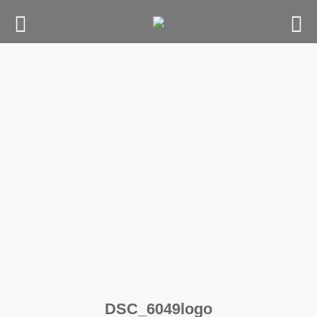
Skip
to
content
DSC_6049logo