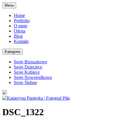
Skip
Menu
to
content
Home
Portfolio
O mnie
Oferta
Blog
Kontakt
Kategorie
Sesje Brzuszkowe
Sesje Dziecięce
Sesje Kobiece
Sesje Noworodkowe
Sesje Ślubne
DSC_1322