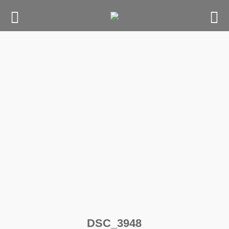
Skip
to
content
DSC_3948