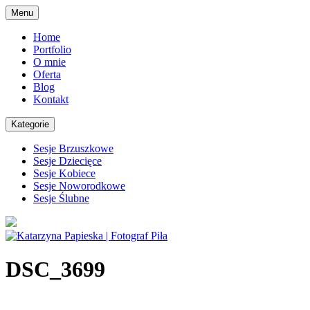
Skip
Menu
to
content
Home
Portfolio
O mnie
Oferta
Blog
Kontakt
Kategorie
Sesje Brzuszkowe
Sesje Dziecięce
Sesje Kobiece
Sesje Noworodkowe
Sesje Ślubne
DSC_3699