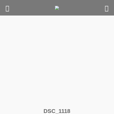
Skip
to
content
DSC_1118