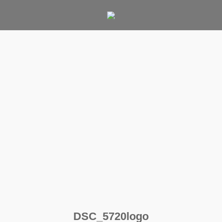
Skip
to
content
DSC_5720logo